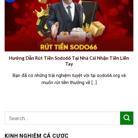
Hướng Dẫn Rút Tiền Sodo66 Tại Nhà Cái Nhận Tiền Liền
Tay
Bạn đã có những trải nghiệm tuyệt vời tại sodo66.org và
muốn rút tiền thưởng về [...]
KINH NGHIỆM CÁ CƯỢC